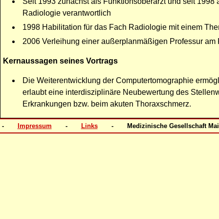
Seit 1993 zunächst als Funktionsoberarzt und seit 1998 
Radiologie verantwortlich
1998 Habilitation für das Fach Radiologie mit einem Th
2006 Verleihung einer außerplanmäßigen Professur am F
Kernaussagen seines Vortrags
Die Weiterentwicklung der Computertomographie ermögli
erlaubt eine interdisziplinäre Neubewertung des Stellenw
Erkrankungen bzw. beim akuten Thoraxschmerz.
6 -
Impressum
-
Links
- Medizinische Gesellschaft 