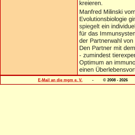
kreieren.
Manfred Milinski vo
Evolutionsbio
l
ogie g
spiegelt
ein individue
für das Immunsyst
der Partnerwahl von
Den Partner mit dem 
-
zumindest tierexpe
Optimum an immunol
einen Überlebensvorte
E-Mail an die mgm e. V.
- © 2008 - 202