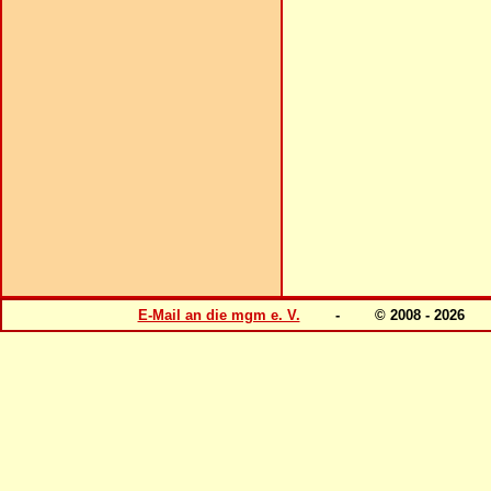
E-Mail an die mgm e. V.
- © 2008 - 202