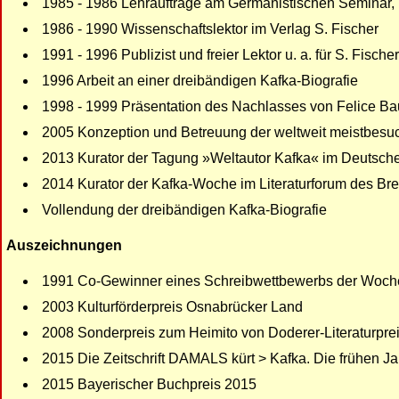
1985 - 1986 Lehraufträge am Germanistischen Seminar, U
1986 - 1990 Wissenschaftslektor im Verlag S. Fischer
1991 - 1996 Publizist und freier Lektor u. a. für S. Fische
1996 Arbeit an einer dreibändigen Kafka-Biografie
1998 - 1999 Präsentation des Nachlasses von Felice Bau
2005 Konzeption und Betreuung der weltweit meistbesuc
2013 Kurator der Tagung »Weltautor Kafka« im Deutschen
2014 Kurator der Kafka-Woche im Literaturforum des Bre
Vollendung der dreibändigen Kafka-Biografie
Auszeichnungen
1991 Co-Gewinner eines Schreibwettbewerbs der Wochen
2003 Kulturförderpreis Osnabrücker Land
2008 Sonderpreis zum Heimito von Doderer-Literaturpreis
2015 Die Zeitschrift DAMALS kürt > Kafka. Die frühen J
2015 Bayerischer Buchpreis 2015